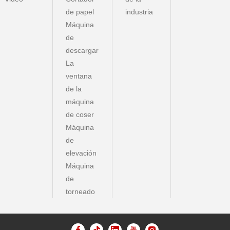
de papel
industria
Máquina
de
descargar
La
ventana
de la
máquina
de coser
Máquina
de
elevación
Máquina
de
torneado