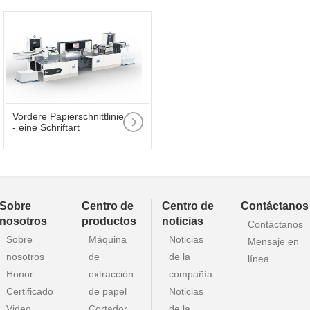
Vordere Papierschnittlinie
- eine Schriftart
Sobre
Centro de
Centro de
Contáctanos
nosotros
productos
noticias
Contáctanos
Sobre
Máquina
Noticias
Mensaje en
nosotros
de
de la
línea
Honor
extracción
compañía
Certificado
de papel
Noticias
Video
Cortador
de la